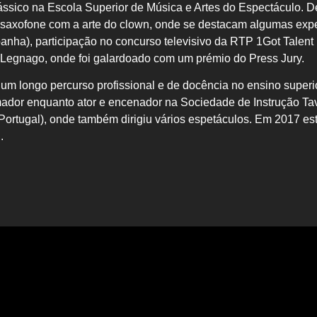
ssico na Escola Superior de
Música e Artes do Espectáculo. 
o saxofone com a
arte do clown, onde se destacam algumas exp
panha),
participação no concurso televisivo da RTP 1
Got Talent
m Legnago,
onde foi galardoado com um prémio do Press Jury.
m longo percurso profissional e de
docência no ensino superi
amador
enquanto ator e encenador na
Sociedade de Instrução Ta
(Portugal), onde também dirigiu vários espetáculos. Em
2017 est
.