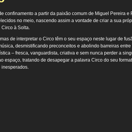
e confinamento a partir da
paixão comum de Miguel Pereira e
elecidos no meio
, nascendo
assim a vontade de criar a sua pró
 Circo à Solta.
rmas de interpretar o
Circo têm o seu espaço neste lugar de
fus
música, desmistificando
preconceitos e abolindo barreiras entre
ística – fresca, vanguardista, criativa e
sem nunca perder a sing
ao espaço,
tratando de desapegar a palavra
Circo do seu format
e inesperados.